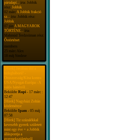
pártalapí...
írta: Jobbik
rész:
Jobbik
02 márc
A Jobbik frakció
sz...
írta: Jobbik rész:
Jobbik
07 jún
A MAGYAROK
TÖRTÉNE...
írta:
Mahmúd Terdzsüman rész:
Őstörténet
members
25 márc Alex
18 máj Sindzse
[Hírek] Javában dúl a
hidegháború! -
Oroszország/Kína kontra
USA/Nyugat-Európa - A
valós háttérről....
Beküldte
Ropi
- 17 márc :
12:47
[Hírek] Nagyházi Zoltán
közleménye
Beküldte
Ipam
- 05 máj :
07:58
[Hírek] Tíz százalékkal
kevesebb gyerek született
mint egy éve + a Jobbik
álláspontja a
gyermekszületésről