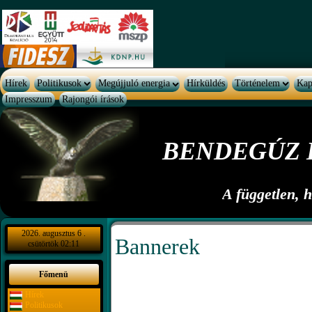
Hírek
Politikusok
Megújjuló energia
Hírküldés
Történelem
Kap
Impresszum
Rajongói írások
BENDEGÚZ 
A független, 
2026. augusztus 6 .
Bannerek
csütörtök 02:11
Főmenü
Hírek
Politikusok