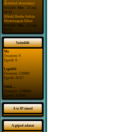
(Kötelező olvasmány)
Beküldte
Alex
- 25 máj :
08:58
[Hírek] Bertha Szilvia:
Mindennapok Hősei
Beküldte
Alex
- 21 máj :
08:54
Számláló
Ma
Összesen: 0
Egyedi: 0
Legtöbb
Összesen: 126968
Egyedi: 42417
Oldal ...
Összesen: 1168864
Egyedi: 343445
A te IP címed
A géped adatai