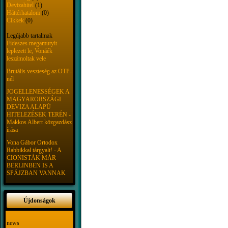
Devizahitel
(1)
Háttérhatalom
(0)
Cikkek
(0)
Legújabb tartalmak
Fideszes megamutyit
leplezett le, Vonáék
leszámoltak vele
Brutális veszteség az OTP-
nél
JOGELLENESSÉGEK A
MAGYARORSZÁGI
DEVIZA ALAPÚ
HITELEZÉSEK TERÉN -
Makkos Albert közgazdász
írása
Vona Gábor Ortodox
Rabbikkal tárgyalt! - A
CIONISTÁK MÁR
BERLINBEN IS A
SPÁJZBAN VANNAK
Újdonságok
news