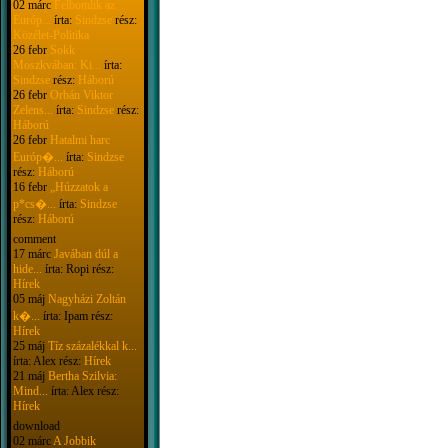
02 márc
Felbomlik az
Európ...
írta:
Sindzse
rész:
Közélet-Politika
26 febr
Sokk
Moszkvában: Ki...
írta:
Sindzse
rész:
Háború
26 febr
Orbán Viktor
Zelens...
írta:
Sindzse
rész:
Háború
26 febr
Hatalmi harc
Európ�...
írta:
Sindzse
rész:
Háború
16 febr
„Húzzatok a
p*cs�...
írta:
Sindzse
rész:
Háború
comment
17 márc
Javában dúl a
hide...
írta: Ropi rész:
Hírek
05 máj
Nagyházi Zoltán
k�...
írta: Ipam rész:
Hírek
25 máj
Tíz százalékkal k...
írta: Alex rész:
Hírek
21 máj
Bertha Szilvia:
Mind...
írta: Alex rész:
Hírek
download
02 márc
A Jobbik