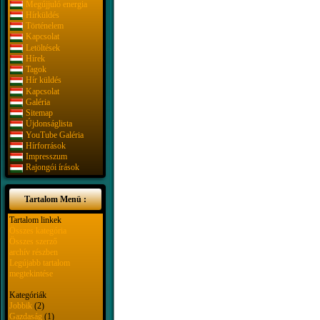
Megújjuló energia
Hírküldés
Történelem
Kapcsolat
Letöltések
Hírek
Tagok
Hír küldés
Kapcsolat
Galéria
Sitemap
Újdonságlista
YouTube Galéria
Hírforrások
Impresszum
Rajongói írások
Tartalom Menü :
Tartalom linkek
Összes kategória
Összes szerző
archív részben
Legújabb tartalom
megtekintése
Kategóriák
Jobbik
(2)
Gazdaság
(1)