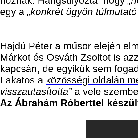
hoznak. Hangsúlyozta, hogy
„n
egy a
„konkrét ügyön túlmutató
Hajdú Péter a műsor elején el
Márkot és Osváth Zsoltot is az
kapcsán, de egyikük sem fogad
Lakatos a
közösségi oldalán m
visszautasította”
a vele szemben
Az Ábrahám Róberttel készült 