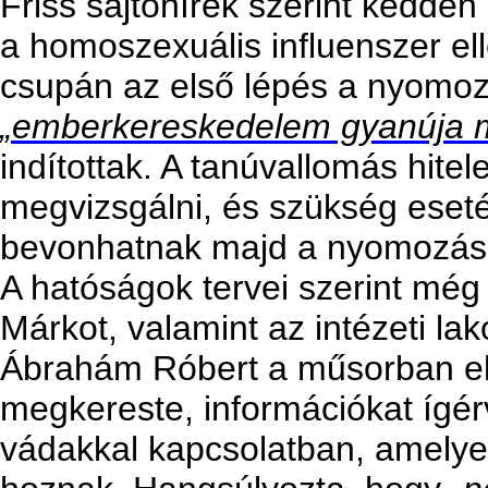
Friss sajtóhírek szerint kedden k
a homoszexuális influenszer elle
csupán az első lépés a nyomo
„emberkereskedelem gyanúja m
indítottak. A tanúvallomás hite
megvizsgálni, és szükség eseté
bevonhatnak majd a nyomozás
A hatóságok tervei szerint még k
Márkot, valamint az intézeti lak
Ábrahám Róbert a műsorban el
megkereste, információkat ígérve
vádakkal kapcsolatban, amelye