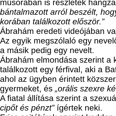
műsorában is részletek hangzan
bántalmazott arról beszélt, hog
korában találkozott először.”
Ábrahám eredeti videójában val
Az egyik megszólaló egy nevelő
a másik pedig egy nevelt.
Ábrahám elmondása szerint a ki
találkozott egy férfival, aki a B
ahol az ügyben érintett közsze
gyermeket, és
„orális szexre ké
A fiatal állítása szerint a szex
cipőt és pénzt”
ígértek neki.