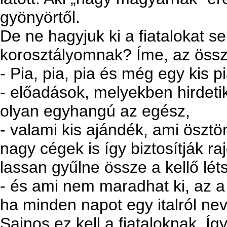
gyönyörtől.
De ne hagyjuk ki a fiatalokat se
korosztályomnak? Íme, az össz
- Pia, pia, pia és még egy kis pi
- előadások, melyekben hirdetik
olyan egyhangú az egész,
- valami kis ajándék, ami ösztö
nagy cégek is így biztosítják 
lassan gyűlne össze a kellő l
- és ami nem maradhat ki, az a
ha minden napot egy italról nev
Sajnos ez kell a fiataloknak. Í