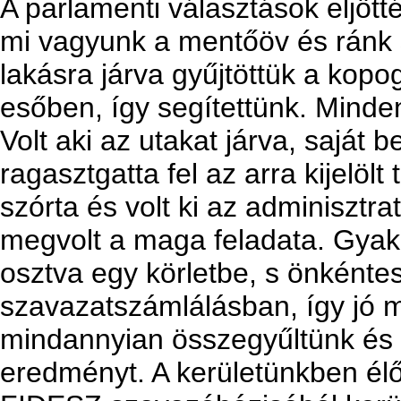
A parlamenti választások eljöt
mi vagyunk a mentőöv és ránk 
lakásra járva gyűjtöttük a kop
esőben, így segítettünk. Minden
Volt aki az utakat járva, saját 
ragasztgatta fel az arra kijelölt 
szórta és volt ki az adminisztr
megvolt a maga feladata. Gyako
osztva egy körletbe, s önkénte
szavazatszámlálásban, így jó 
mindannyian összegyűltünk és 
eredményt. A kerületünkben é