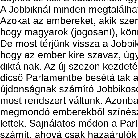
A Jobbiknál minden megtalálhat
Azokat az embereket, akik szere
hogy magyarok (jogosan!), kön
De most térjünk vissza a Jobbik
hogy az ember kire szavaz, úgy 
diktálnak. Az új szezon kezdet
dicső Parlamentbe besétáltak a 
újdonságnak számító Jobbikosok.
most rendszert váltunk. Azonba
megmondó emberekből színész
lettek. Sajnálatos módon a Pa
számít, ahová csak hazaárulók 