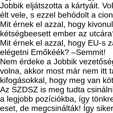
Jobbik eljátszotta a kártyáit. V
élt vele, s ezzel behódolt a cio
Mit érnek el azzal, hogy kivonu
kétségbeesett ember az utcára
Mit érnek el azzal, hogy EU-s z
elégetni Emőkéék? –Semmit!
Nem érdeke a Jobbik vezetőség
volna, akkor most már nem itt 
kifogásokkal, hogy meg van köt
Az SZDSZ is meg tudta csináln
a legjobb pozíciókba, így tönkr
eset, de megcsinálták! Így siker