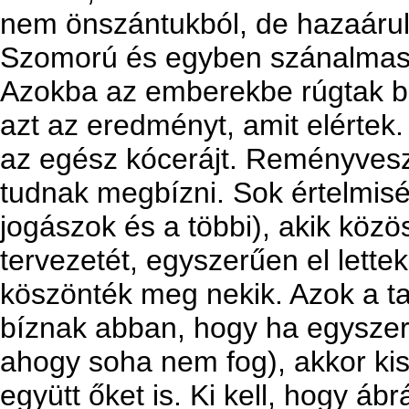
nem önszántukból, de hazaárul
Szomorú és egyben szánalmas 
Azokba az emberekbe rúgtak be
azt az eredményt, amit elértek.
az egész kócerájt. Reményvesz
tudnak megbízni. Sok értelmis
jogászok és a többi), akik közös
tervezetét, egyszerűen el lett
köszönték meg nekik. Azok a t
bíznak abban, hogy ha egyszer 
ahogy soha nem fog), akkor kise
együtt őket is. Ki kell, hogy áb