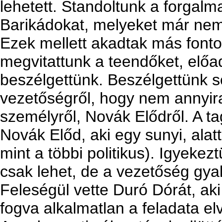
lehetett. Standoltunk a forgalm
Barikádokat, melyeket már nem
Ezek mellett akadtak más fonto
megvitattunk a teendőket, előa
beszélgettünk. Beszélgettünk s
vezetőségről, hogy nem annyira
személyről, Novák Elődről. A t
Novák Előd, aki egy sunyi, ala
mint a többi politikus). Igyekez
csak lehet, de a vezetőség gyako
Feleségül vette Duró Dórát, aki
fogva alkalmatlan a feladata e