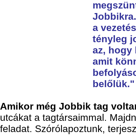
megszünt
Jobbikra.
a vezeté
tényleg 
az, hogy 
amit könn
befolyáso
belőlük."
Amikor még Jobbik tag volta
utcákat a tagtársaimmal. Majdn
feladat. Szórólapoztunk, terjes