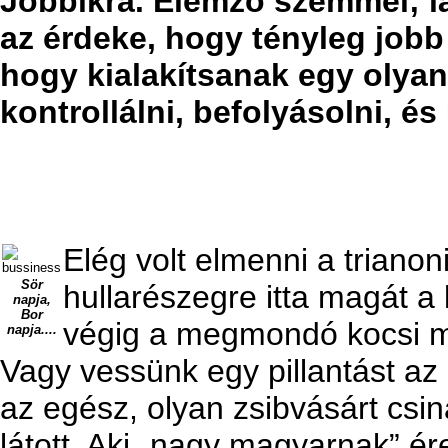
Jobbikra. Elemző szemmel; l
az érdeke, hogy tényleg job
hogy kialakítsanak egy olya
kontrollálni, befolyásolni, és
Elég volt elmenni a trianoni
Sör
hullarészegre itta magát a
napja,
Bor
végig a megmondó kocsi m
napja....
Vagy vessünk egy pillantást az
az egész, olyan zsibvásárt csi
látott. Aki „nagy magyarnak” ére