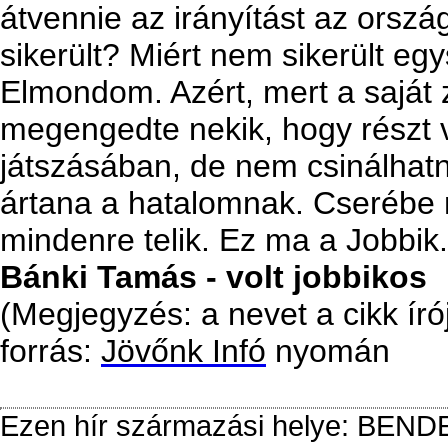
átvennie az irányítást az orszá
sikerült? Miért nem sikerült egy
Elmondom. Azért, mert a saját 
megengedte nekik, hogy részt
játszásában, de nem csinálhat
ártana a hatalomnak. Cserébe 
mindenre telik. Ez ma a Jobbik.
Bánki Tamás - volt jobbikos
(Megjegyzés: a nevet a cikk író
forrás:
Jövőnk Infó
nyomán
Ezen hír származási helye: BE