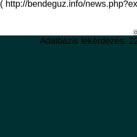
( http://bendeguz.info/news.php?e
Adatbázis lekérdezés: 2