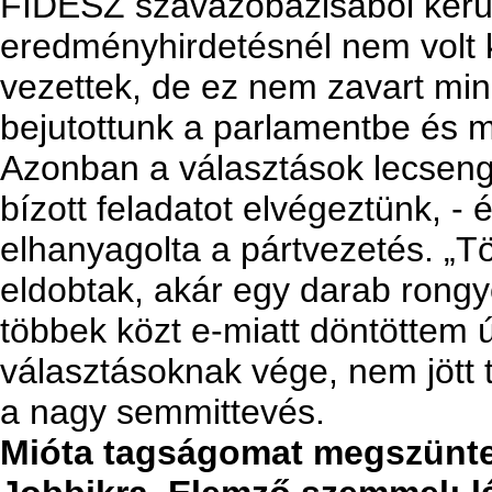
FIDESZ szavazóbázisából kerül(t
eredményhirdetésnél nem volt
vezettek, de ez nem zavart mink
bejutottunk a parlamentbe és 
Azonban a választások lecseng
bízott feladatot elvégeztünk, -
elhanyagolta a pártvezetés. „T
eldobtak, akár egy darab rongyo
többek közt e-miatt döntöttem ú
választásoknak vége, nem jött 
a nagy semmittevés.
Mióta tagságomat megszünte