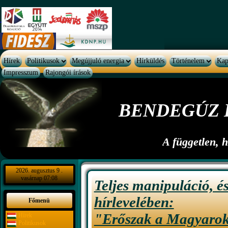
Hírek
Politikusok
Megújjuló energia
Hírküldés
Történelem
Kap
Impresszum
Rajongói írások
BENDEGÚZ 
A független, 
2026. augusztus 9 .
vasárnap 07:08
Teljes manipuláció, 
hírlevelében:
Főmenü
"Erőszak a Magyarok 
Hírek
Politikusok