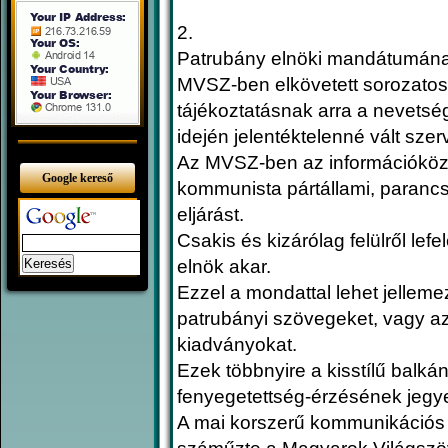
2.
Patrubány elnöki mandátumána
MVSZ-ben elkövetett sorozatos 
tájékoztatásnak arra a nevetsé
idején jelentéktelenné vált szer
Az MVSZ-ben az információközv
Google kereső
kommunista pártállami, paranc
eljárást.
Csakis és kizárólag felülről lefe
elnök akar.
Ezzel a mondattal lehet jellemez
patrubányi szövegeket, vagy az
kiadványokat.
Ezek többnyire a kisstílű balká
fenyegetettség-érzésének jegye
A mai korszerű kommunikációs 