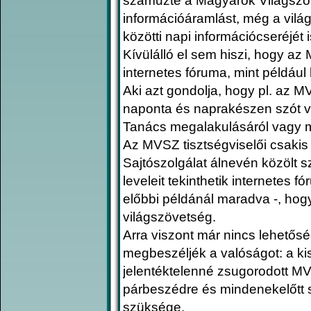
száműzte a Magyarok Világszöv
információáramlást, még a vilá
közötti napi információcseréjét i
Kívülálló el sem hiszi, hogy az
internetes fóruma, mint példáu
Aki azt gondolja, hogy pl. az MV
naponta és naprakészen szót 
Tanács megalakulásáról vagy m
Az MVSZ tisztségviselői csaki
Sajtószolgálat álnevén közölt s
leveleit tekinthetik internetes 
előbbi példánál maradva -, hog
világszövetség.
Arra viszont már nincs lehető
megbeszéljék a valóságot: a kis
jelentéktelenné zsugorodott MVS
párbeszédre és mindenekelőtt 
szüksége.