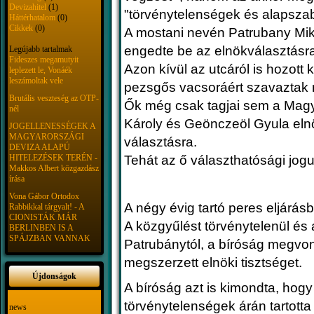
Devizahitel
(1)
"törvénytelenségek és alapszab
Háttérhatalom
(0)
Cikkek
(0)
A mostani nevén Patrubany Mikl
engedte be az elnökválasztásra
Legújabb tartalmak
Fideszes megamutyit
Azon kívül az utcáról is hozott 
leplezett le, Vonáék
leszámoltak vele
pezsgős vacsoráért szavaztak 
Brutális veszteség az OTP-
Ők még csak tagjai sem a Mag
nél
Károly és Geönczeöl Gyula elnö
JOGELLENESSÉGEK A
MAGYARORSZÁGI
választásra.
DEVIZA ALAPÚ
HITELEZÉSEK TERÉN -
Tehát az ő választhatósági joguk
Makkos Albert közgazdász
írása
Vona Gábor Ortodox
A négy évig tartó peres eljárásb
Rabbikkal tárgyalt! - A
CIONISTÁK MÁR
A közgyűlést törvénytelenül és
BERLINBEN IS A
SPÁJZBAN VANNAK
Patrubánytól, a bíróság megvont
megszerzett elnöki tisztséget.
Újdonságok
A bíróság azt is kimondta, hog
törvénytelenségek árán tartott
news