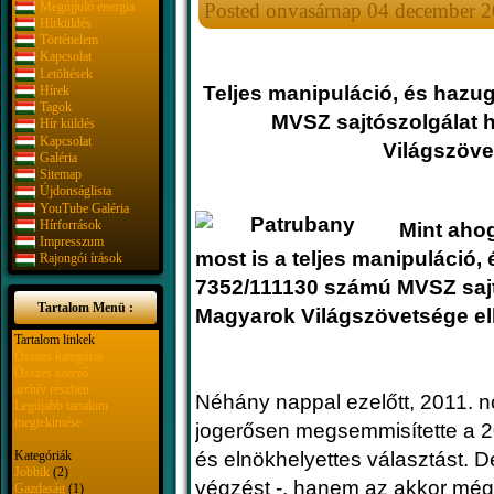
Megújjuló energia
Posted onvasárnap 04 december 2
Hírküldés
Történelem
Kapcsolat
Letöltések
Teljes manipuláció, és hazu
Hírek
Tagok
MVSZ sajtószolgálat h
Hír küldés
Kapcsolat
Világszöve
Galéria
Sitemap
Újdonságlista
YouTube Galéria
Hírforrások
Mint ahog
Impresszum
most is a teljes manipuláció,
Rajongói írások
7352/111130 számú MVSZ sajtó
Tartalom Menü :
Magyarok Világszövetsége el
Tartalom linkek
Összes kategória
Összes szerző
archív részben
Néhány nappal ezelőtt, 2011. n
Legújabb tartalom
megtekintése
jogerősen megsemmisítette a 2
Kategóriák
és elnökhelyettes választást. D
Jobbik
(2)
végzést -, hanem az akkor még P
Gazdaság
(1)