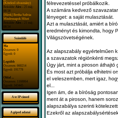
félrevezetéssel próbálkozik.
(Kötelező olvasmány)
Beküldte
Alex
- 25 máj :
A számára kedvező szavazatará
08:58
[Hírek] Bertha Szilvia:
lényeget: a saját mulasztását.
Mindennapok Hősei
Beküldte
Alex
- 21 máj :
Azt a mulasztását, amiért a bí
08:54
eredményt és kimondta, hogy 
Világszövetségének.
Számláló
Ma
Összesen: 0
Az alapszabály egyértelműen k
Egyedi: 0
a szavazatok régiónkénti megs
Legtöbb
Úgy járt, mint a piroson áthajtó
Összesen: 660214
Egyedi: 191778
És most azt próbálja elhitetni o
Oldal ...
el veleszemben, mert igaz, hogy
Összesen: 1168864
el...
Egyedi: 343445
Igen ám, de a bíróság pontosan
A te IP címed
ment át a piroson, hanem sor
alapszabálya szerinti kötelezett
Ezekről az alapszabálysértések
A géped adatai