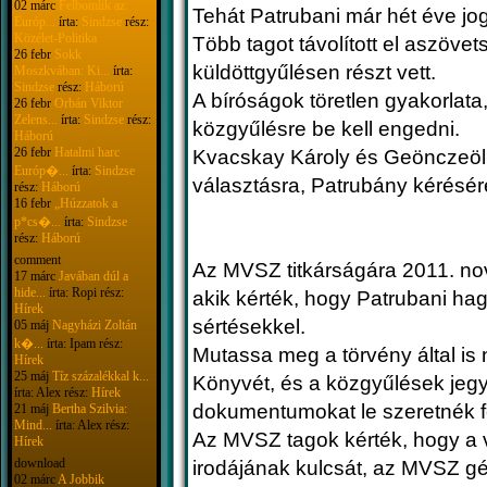
02 márc
Felbomlik az
Tehát Patrubani már hét éve jo
Európ...
írta:
Sindzse
rész:
Közélet-Politika
Több tagot távolított el aszöve
26 febr
Sokk
küldöttgyűlésen részt vett.
Moszkvában: Ki...
írta:
Sindzse
rész:
Háború
A bíróságok töretlen gyakorlata, 
26 febr
Orbán Viktor
Zelens...
írta:
Sindzse
rész:
közgyűlésre be kell engedni.
Háború
26 febr
Hatalmi harc
Kvacskay Károly és Geönczeöl G
Európ�...
írta:
Sindzse
választásra, Patrubány kérésé
rész:
Háború
16 febr
„Húzzatok a
p*cs�...
írta:
Sindzse
rész:
Háború
comment
Az MVSZ titkárságára 2011. n
17 márc
Javában dúl a
hide...
írta: Ropi rész:
akik kérték, hogy Patrubani hag
Hírek
sértésekkel.
05 máj
Nagyházi Zoltán
k�...
írta: Ipam rész:
Mutassa meg a törvény által is
Hírek
25 máj
Tíz százalékkal k...
Könyvét, és a közgyűlések jegy
írta: Alex rész:
Hírek
dokumentumokat le szeretnék 
21 máj
Bertha Szilvia:
Mind...
írta: Alex rész:
Az MVSZ tagok kérték, hogy a v
Hírek
download
irodájának kulcsát, az MVSZ g
02 márc
A Jobbik