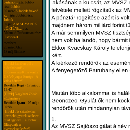
lakásának a kulcsát, az MVSZ m
pártalapí...
írta: Jobbik
rész:
Jobbik
felvétele mellett rögzítsük az
02 márc
A Jobbik frakció
sz...
írta: Jobbik rész:
A pénztár rögzítése azért is volt
Jobbik
07 jún
A MAGYAROK
majdnem három milliárd forint tű
TÖRTÉNE...
írta:
A már semmilyen MVSZ tisztsé
Mahmúd Terdzsüman rész:
Őstörténet
nem volt hajlandó, hogy bármit i
members
Ekkor Kvacskay Károly telefonjá
25 márc Alex
18 máj Sindzse
kért.
A kiérkező rendőrök az esemény
[Hírek] Javában dúl a
hidegháború! -
A fenyegetőző Patrubany ellen el
Oroszország/Kína kontra
USA/Nyugat-Európa - A
valós háttérről....
Beküldte
Ropi
- 17 márc :
12:47
Miután több alkalommal is hal
[Hírek] Nagyházi Zoltán
közleménye
Geönczeöl Gyulát ők nem kockáz
Beküldte
Ipam
- 05 máj :
07:58
rendőrök után mindannyian távo
[Hírek] Tíz százalékkal
kevesebb gyerek született
1.
mint egy éve + a Jobbik
álláspontja a
Az MVSZ Sajtószolgálat álnév 
gyermekszületésről