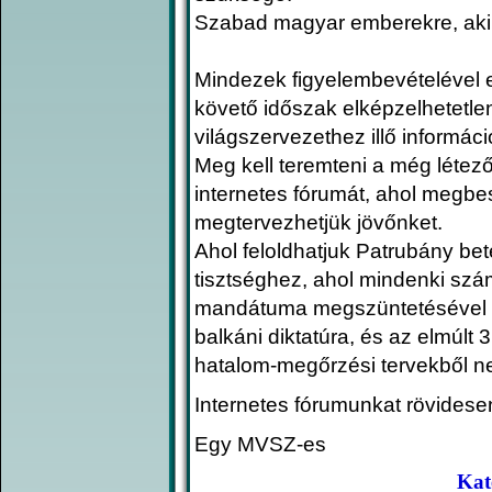
Szabad magyar emberekre, akik 
Mindezek figyelembevételével e
követő időszak elképzelhetetle
világszervezethez illő informáci
Meg kell teremteni a még létező
internetes fórumát, ahol megbe
megtervezhetjük jövőnket.
Ahol feloldhatjuk Patrubány be
tisztséghez, ahol mindenki szá
mandátuma megszüntetésével m
balkáni diktatúra, és az elmúlt
hatalom-megőrzési tervekből n
Internetes fórumunkat rövidese
Egy MVSZ-es
Kat