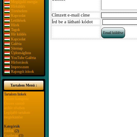
Megújjuló energia
Hírküldés
Történelem
Címzett e-mail címe
Kapcsolat
Letöltések
Írd be a látható kódot
Hírek
Tagok
Hír küldés
Kapcsolat
Galéria
Sitemap
Újdonságlista
YouTube Galéria
Hírforrások
Impresszum
Rajongói írások
Tartalom Menü :
Tartalom linkek
Összes kategória
Összes szerző
archív részben
Legújabb tartalom
megtekintése
Kategóriák
Jobbik
(2)
Gazdaság
(1)