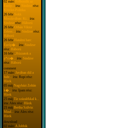
02 márc
Felbomlik az
Európ...
írta:
Sindzse
rész:
Közélet-Politika
26 febr
Sokk
Moszkvában: Ki...
írta:
Sindzse
rész:
Háború
26 febr
Orbán Viktor
Zelens...
írta:
Sindzse
rész:
Háború
26 febr
Hatalmi harc
Európ�...
írta:
Sindzse
rész:
Háború
16 febr
„Húzzatok a
p*cs�...
írta:
Sindzse
rész:
Háború
comment
17 márc
Javában dúl a
hide...
írta: Ropi rész:
Hírek
05 máj
Nagyházi Zoltán
k�...
írta: Ipam rész:
Hírek
25 máj
Tíz százalékkal k...
írta: Alex rész:
Hírek
21 máj
Bertha Szilvia:
Mind...
írta: Alex rész:
Hírek
download
02 márc
A Jobbik