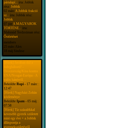
pártalapí...
írta: Jobbik
rész:
Jobbik
02 márc
A Jobbik frakció
sz...
írta: Jobbik rész:
Jobbik
07 jún
A MAGYAROK
TÖRTÉNE...
írta:
Mahmúd Terdzsüman rész:
Őstörténet
members
25 márc Alex
18 máj Sindzse
[Hírek] Javában dúl a
hidegháború! -
Oroszország/Kína kontra
USA/Nyugat-Európa - A
valós háttérről....
Beküldte
Ropi
- 17 márc :
12:47
[Hírek] Nagyházi Zoltán
közleménye
Beküldte
Ipam
- 05 máj :
07:58
[Hírek] Tíz százalékkal
kevesebb gyerek született
mint egy éve + a Jobbik
álláspontja a
gyermekszületésről