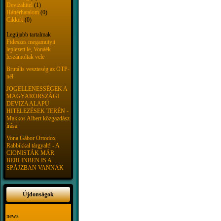
Devizahitel
(1)
Háttérhatalom
(0)
Cikkek
(0)
Legújabb tartalmak
Fideszes megamutyit
leplezett le, Vonáék
leszámoltak vele
Brutális veszteség az OTP-
nél
JOGELLENESSÉGEK A
MAGYARORSZÁGI
DEVIZA ALAPÚ
HITELEZÉSEK TERÉN -
Makkos Albert közgazdász
írása
Vona Gábor Ortodox
Rabbikkal tárgyalt! - A
CIONISTÁK MÁR
BERLINBEN IS A
SPÁJZBAN VANNAK
Újdonságok
news