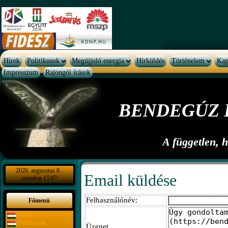
Hírek
Politikusok
Megújjuló energia
Hírküldés
Történelem
Kap
Impresszum
Rajongói írások
BENDEGÚZ 
A független, 
2026. augusztus 8 .
Email küldése
szombat 15:07
Felhasználónév:
Főmenü
Hírek
Politikusok
Üzenet