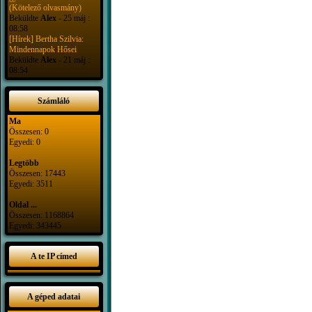
(Kötelező olvasmány)
Beküldte
Alex
- 25 máj :
08:58
[Hírek] Bertha Szilvia:
Mindennapok Hősei
Beküldte
Alex
- 21 máj :
08:54
Számláló
Ma
Összesen: 0
Egyedi: 0
Legtöbb
Összesen: 17443
Egyedi: 3511
Oldal ...
Összesen: 1168864
Egyedi: 343445
A te IP címed
A géped adatai