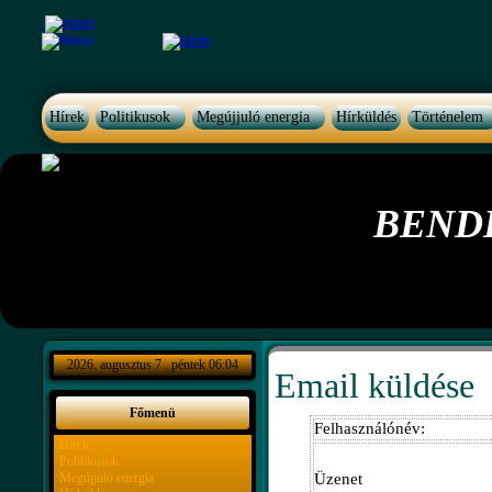
Hírek
Politikusok
Megújjuló energia
Hírküldés
Történelem
BEND
2026. augusztus 7 . péntek 06:04
Email küldése
Főmenü
Felhasználónév:
Hírek
Politikusok
Megújjuló energia
Üzenet