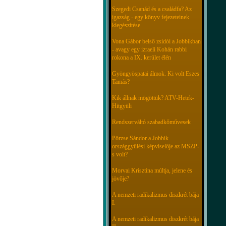
Szegedi Csanád és a családfa? Az
igazság - egy könyv fejezeteinek
kiegészítése
Vona Gábor belső zsidói a Jobbikban
- avagy egy izraeli Kohán rabbi
rokona a IX. kerület élén
Gyöngyöspatai álmok. Ki volt Eszes
Tamás?
Kik állnak mögöttük? ATV-Hetek-
Hitgyüli
Rendszerváltó szabadkőművesek
Pörzse Sándor a Jobbik
országgyűlési képviselője az MSZP-
s volt?
Morvai Krisztina múltja, jelene és
jövője?
A nemzeti radikalizmus diszkrét bája
I.
A nemzeti radikalizmus diszkrét bája