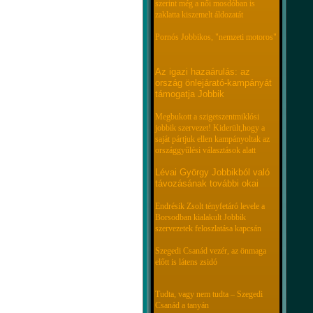
szerint még a női mosdóban is
zaklatta kiszemelt áldozatát
Pornós Jobbikos, "nemzeti motoros"
Az igazi hazaárulás: az
ország önlejárató-kampányát
támogatja Jobbik
Megbukott a szigetszentmiklósi
jobbik szervezet! Kiderült,hogy a
saját pártjuk ellen kampányoltak az
országgyűlési választások alatt
Lévai György Jobbikból való
távozásának további okai
Endrésik Zsolt tényfetáró levele a
Borsodban kialakult Jobbik
szervezetek feloszlatása kapcsán
Szegedi Csanád vezér, az önmaga
előtt is látens zsidó
Tudta, vagy nem tudta – Szegedi
Csanád a tanyán