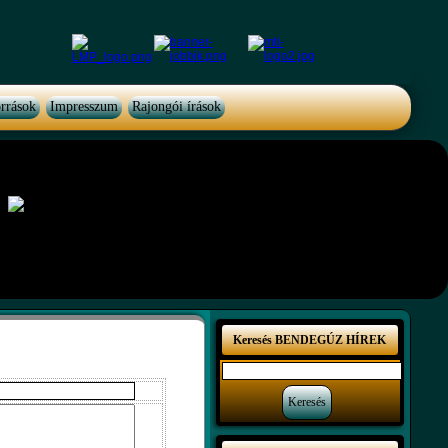
rrások
Impresszum
Rajongói írások
Keresés BENDEGÚZ HÍREK