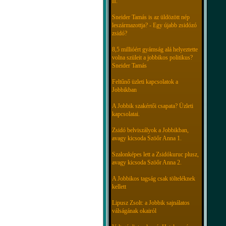
II.
Sneider Tamás is az üldözött nép
leszármazottja? - Egy újabb zsidózó
zsidó?
8,5 millióért gyámság alá helyeztette
volna szüleit a jobbikos politikus?
Sneider Tamás
Feltűnő üzleti kapcsolatok a
Jobbikban
A Jobbik szakértői csapata? Üzleti
kapcsolatai.
Zsidó belviszályok a Jobbikban,
avagy kicsoda Szöőr Anna 1.
Szalonképes lett a Zsidókuruc plusz,
avagy kicsoda Szöőr Anna 2.
A Jobbikos tagság csak tölteléknek
kellett
Lipusz Zsolt: a Jobbik sajnálatos
válságának okairól