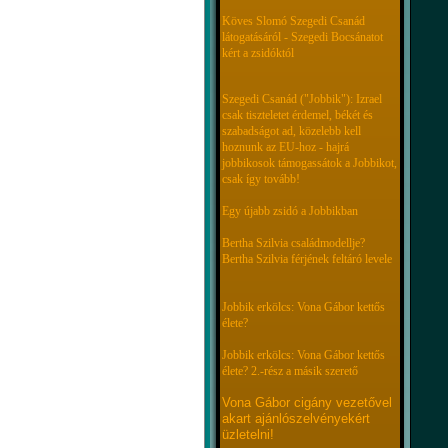
Köves Slomó Szegedi Csanád
látogatásáról - Szegedi Bocsánatot
kért a zsidóktól
Szegedi Csanád ("Jobbik"): Izrael
csak tiszteletet érdemel, békét és
szabadságot ad, közelebb kell
hoznunk az EU-hoz - hajrá
jobbikosok támogassátok a Jobbikot,
csak így tovább!
Egy újabb zsidó a Jobbikban
Bertha Szilvia családmodellje?
Bertha Szilvia férjének feltáró levele
Jobbik erkölcs: Vona Gábor kettős
élete?
Jobbik erkölcs: Vona Gábor kettős
élete? 2.-rész a másik szerető
Vona Gábor cigány vezetővel
akart ajánlószelvényekért
üzletelni!