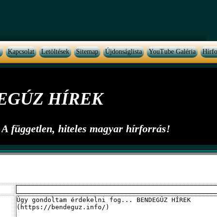
Kapcsolat
Letöltések
Sitemap
Újdonságlista
YouTube Galéria
Hírfo
EGÚZ HÍREK
A független, hiteles magyar hírforrás!