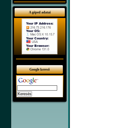
A géped adatai
Google kereső