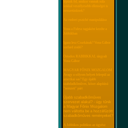
lépünk fel, amikor vannak nála
sokkal veszélyesebb ellenségei is
nemzetünknek?
Az emberi psziché manipulálása
Vona a Fidesz tagjaként kezdte a
Jobbikban
Igaza lesz Csurkának? Vona Gábor
szefard zsidó?
Ortodox RABBIKKAL tárgyalt
Vona Gábor
MAGYAR FŐNIX MOZGALOM
Avagy a sólyom helyett felrepül az
amerikai sas? Egy újabb
szabdadkőműves, kóser alapítású
"nemzeti" párt
Újabb szabadkőműves
szervezet alakul? - úgy tűnik
a Magyar Főnix Mozgalom
nem váltotta be a hozzáfűzött
szabadkőműves reményeket?
A Jobbikos politikus az ügyész