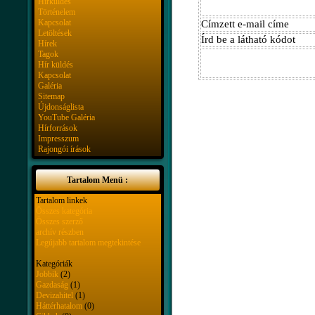
Hírküldés
Történelem
Kapcsolat
Címzett e-mail címe
Letöltések
Írd be a látható kódot
Hírek
Tagok
Hír küldés
Kapcsolat
Galéria
Sitemap
Újdonságlista
YouTube Galéria
Hírforrások
Impresszum
Rajongói írások
Tartalom Menü :
Tartalom linkek
Összes kategória
Összes szerző
archív részben
Legújabb tartalom megtekintése
Kategóriák
Jobbik
(2)
Gazdaság
(1)
Devizahitel
(1)
Háttérhatalom
(0)