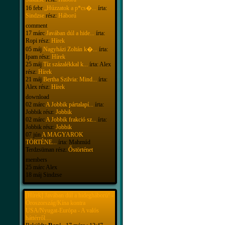
16 febr
„Húzzatok a p*cs�...
írta:
Sindzse
rész:
Háború
comment
17 márc
Javában dúl a hide...
írta:
Ropi rész:
Hírek
05 máj
Nagyházi Zoltán k�...
írta:
Ipam rész:
Hírek
25 máj
Tíz százalékkal k...
írta: Alex
rész:
Hírek
21 máj
Bertha Szilvia: Mind...
írta:
Alex rész:
Hírek
download
02 márc
A Jobbik pártalapí...
írta:
Jobbik rész:
Jobbik
02 márc
A Jobbik frakció sz...
írta:
Jobbik rész:
Jobbik
07 jún
A MAGYAROK
TÖRTÉNE...
írta: Mahmúd
Terdzsüman rész:
Őstörténet
members
25 márc Alex
18 máj Sindzse
[Hírek] Javában dúl a hidegháború! -
Oroszország/Kína kontra
USA/Nyugat-Európa - A valós
háttérről....