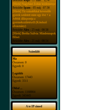
Beküldte
Ropi
- 17 márc : 12:47
[Hírek] Nagyházi Zoltán közleménye
Beküldte
Ipam
- 05 máj : 07:58
[Hírek] Tíz százalékkal kevesebb
gyerek született mint egy éve + a
Jobbik álláspontja a
gyermekszületésről (Kötelező
olvasmány)
Beküldte
Alex
- 25 máj : 08:58
[Hírek] Bertha Szilvia: Mindennapok
Hősei
Beküldte
Alex
- 21 máj : 08:54
Számláló
Ma
Összesen: 0
Egyedi: 0
Legtöbb
Összesen: 17443
Egyedi: 3511
Oldal ...
Összesen: 1168864
Egyedi: 343445
A te IP címed