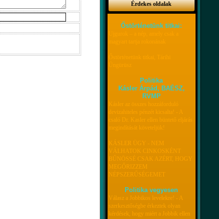
Érdekes oldalak
Őstörténetünk titkai:
Ujgurok – a nép, amely csak a
magyart tartja rokonának
Őstörténetünk titkai, Tárihi
Üngürüsz
Politika
Kásler Árpád, BAÉSZ,
RVMP
Kásler az összes hozzáforduló
devizahiteles pénzét kicsalta! - A
csaló Dr. Kasler ellen büntető eljárás
megindítását követeljük!
KÁSLER ÜGY - NEM
VÁLHATOK CINKOSKÉNT
BŰNÖSSÉ CSAK AZÉRT, HOGY
MEGŐRIZZEM
NÉPSZERŰSÉGEMET
Politika vegyesen
Válasz a Jobbikos levelekre! - A
szerkesztőségbe érkeztek olyan
kérdések, hogy miért a Jobbik ellen