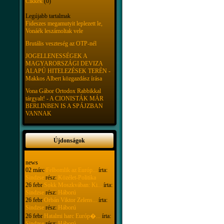
Cikkek
(0)
Legújabb tartalmak
Fideszes megamutyit leplezett le,
Vonáék leszámoltak vele
Brutális veszteség az OTP-nél
JOGELLENESSÉGEK A
MAGYARORSZÁGI DEVIZA
ALAPÚ HITELEZÉSEK TERÉN -
Makkos Albert közgazdász írása
Vona Gábor Ortodox Rabbikkal
tárgyalt! - A CIONISTÁK MÁR
BERLINBEN IS A SPÁJZBAN
VANNAK
Újdonságok
news
02 márc
Felbomlik az Európ...
írta:
Sindzse
rész:
Közélet-Politika
26 febr
Sokk Moszkvában: Ki...
írta:
Sindzse
rész:
Háború
26 febr
Orbán Viktor Zelens...
írta:
Sindzse
rész:
Háború
26 febr
Hatalmi harc Európ�...
írta:
Sindzse
rész:
Háború