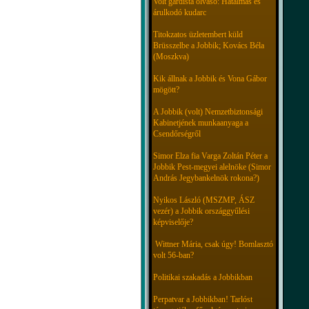
Volt gárdista olvasó: Hatalmas és
árulkodó kudarc
Titokzatos üzletembert küld
Brüsszelbe a Jobbik; Kovács Béla
(Moszkva)
Kik állnak a Jobbik és Vona Gábor
mögött?
A Jobbik (volt) Nemzetbiztonsági
Kabinetjének munkaanyaga a
Csendőrségről
Simor Elza fia Varga Zoltán Péter a
Jobbik Pest-megyei alelnöke (Simor
András Jegybankelnök rokona?)
Nyikos László (MSZMP, ÁSZ
vezér) a Jobbik országgyűlési
képviselője?
Wittner Mária, csak úgy! Bomlasztó
volt 56-ban?
Politikai szakadás a Jobbikban
Perpatvar a Jobbikban! Tarlóst